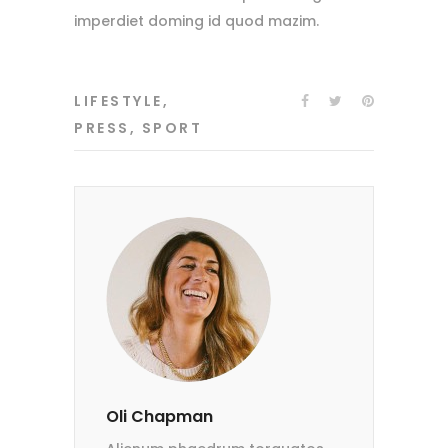
imperdiet doming id quod mazim.
LIFESTYLE
,
PRESS
,
SPORT
Oli Chapman