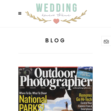
myhouseoffurniture.com
link slot gacor
slot online
situs togel
link gacor
situs togel
slot gacor
situs togel
slot gacor
toto togel
jacktoto
toto togel
toto togel
situs slot
situs slot
jacktoto
jacktoto
situs slot
link slot
slot resmi
situs slot
jacktoto
jacktoto
BLOG