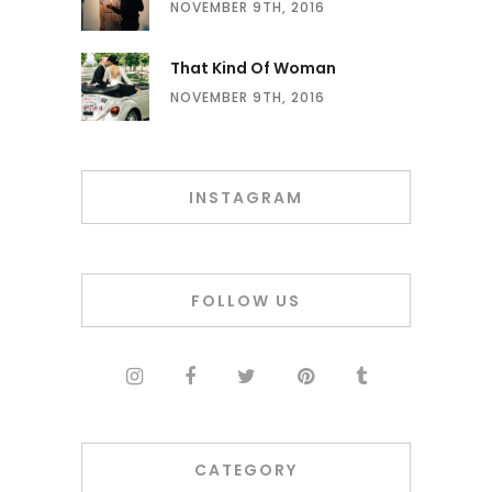
NOVEMBER 9TH, 2016
That Kind Of Woman
NOVEMBER 9TH, 2016
INSTAGRAM
FOLLOW US
CATEGORY