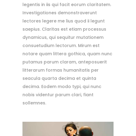
legentis in iis qui facit eorum claritatem.
Investigationes demonstraverunt
lectores legere me lius quod ii legunt
saepius. Claritas est etiam processus
dynamicus, qui sequitur mutationem
consuetudium lectorum. Mirum est
notare quam littera gothica, quam nunc
putamus parum claram, anteposuerit
litterarum formas humanitatis per
seacula quarta decima et quinta
decima. Eodem modo typi, qui nunc
nobis videntur parum clari, fiant
sollemnes.