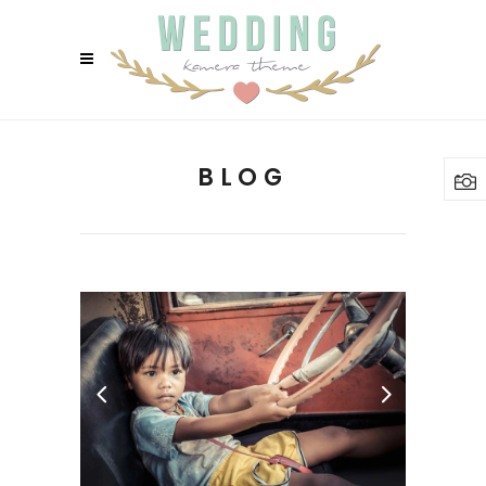
myhouseoffurniture.com
link slot gacor
slot online
situs togel
link gacor
situs togel
slot gacor
situs togel
slot gacor
toto togel
jacktoto
toto togel
toto togel
situs slot
situs slot
jacktoto
jacktoto
situs slot
link slot
slot resmi
situs slot
jacktoto
jacktoto
BLOG