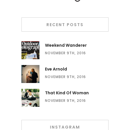
RECENT POSTS
Weekend Wanderer
NOVEMBER 9TH, 2016
Eve Arnold
NOVEMBER 9TH, 2016
That Kind Of Woman
NOVEMBER 9TH, 2016
INSTAGRAM