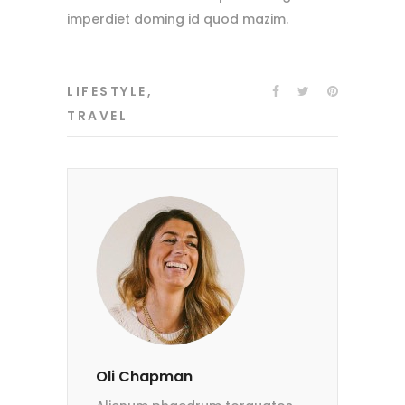
imperdiet doming id quod mazim.
LIFESTYLE
,
TRAVEL
Oli Chapman