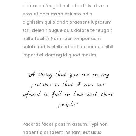
dolore eu feugiat nulla facilisis at vero
eros et accumsan et iusto odio
dignissim qui blandit praesent luptatum
zzril delenit augue duis dolore te feugait
nulla facilisi. Nam liber tempor cum
soluta nobis eleifend option congue nihil
imperdiet doming id quod mazim.
``A thing that you see in my
pictures is that I was not
afraid to fall in love with these
people.``
Pacerat facer possim assum. Typi non
habent claritatem insitam; est usus