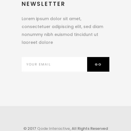
NEWSLETTER
Lorem ipsum dolor sit amet,
consectetuer adipiscing elit, sed diam
nonummy nibh euismod tincidunt ut
laoreet dolore
© 2017
Qode Interactive
, All Rights Reserved