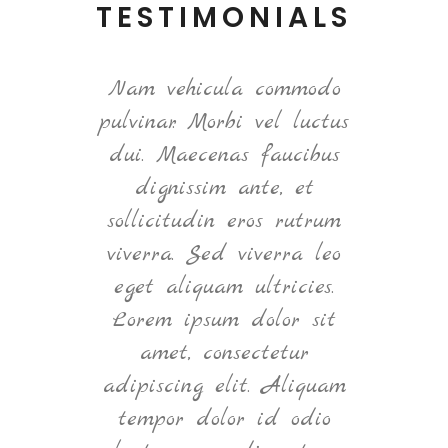
TESTIMONIALS
ntum
Nam vehicula commodo
Null
elit
pulvinar. Morbi vel luctus
ultr
m
dui. Maecenas faucibus
e
, nec
dignissim ante, et
q
t. In
sollicitudin eros rutrum
orna
m vel
viverra. Sed viverra leo
ve
tium
eget aliquam ultricies.
Ma
rper
Lorem ipsum dolor sit
eget
d in
amet, consectetur
si
Nam
adipiscing elit. Aliquam
Cras
bero.
tempor dolor id odio