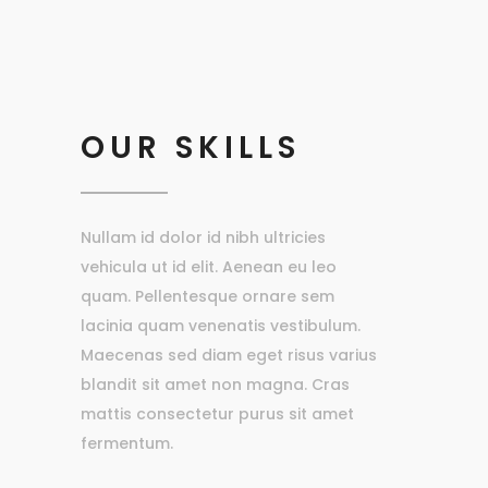
OUR SKILLS
Nullam id dolor id nibh ultricies
vehicula ut id elit. Aenean eu leo
quam. Pellentesque ornare sem
lacinia quam venenatis vestibulum.
Maecenas sed diam eget risus varius
blandit sit amet non magna. Cras
mattis consectetur purus sit amet
fermentum.